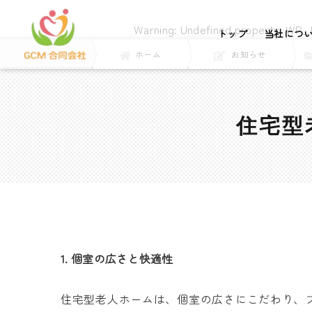
Warning
: Undefined property: WP_E
トップ
当社につ
ホーム
お知らせ
住宅型
1. 個室の広さと快適性
住宅型老人ホームは、個室の広さにこだわり、