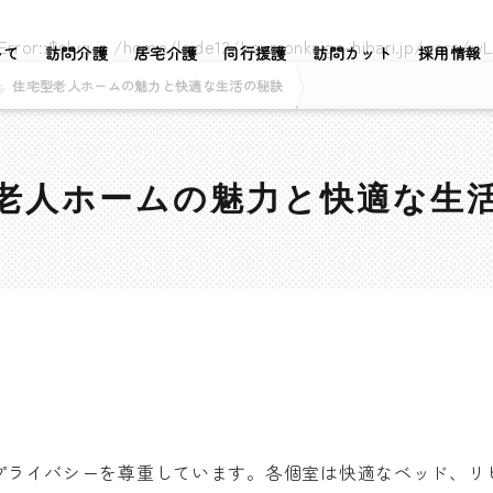
rror::$slug in
/home/laide12/houmonkaigo-hibari.jp/core/wL
いて
訪問介護
居宅介護
同行援護
訪問カット
採用情報
住宅型老人ホームの魅力と快適な生活の秘訣
老人ホームの魅力と快適な生
プライバシーを尊重しています。各個室は快適なベッド、リ