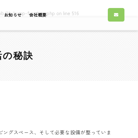
ib/lib/wmp-function.php
on line
516
お知らせ
会社概要
活の秘訣
ビングスペース、そして必要な設備が整っていま